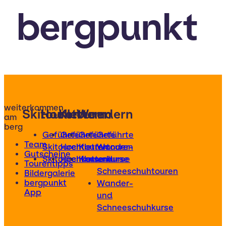
bergpunkt
weiterkommen
Skitouren
Hochtouren
Klettern
Wandern
am
berg
Geführte
Geführte
Geführte
Geführte
Team
Skitouren
Hochtouren
Klettertouren
Wander-
Gutscheine
Skitourenkurse
Hochtourenkurse
Kletterkurse
und
Tourentipps
Schneeschuhtouren
Bildergalerie
bergpunkt
Wander-
App
und
Schneeschuhkurse