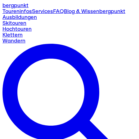
bergpunkt
Toureninfos
Services
FAQ
Blog & Wissen
bergpunkt
Ausbildungen
Skitouren
Hochtouren
Klettern
Wandern