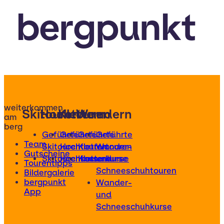
bergpunkt
weiterkommen
Skitouren
Hochtouren
Klettern
Wandern
am
berg
Geführte
Geführte
Geführte
Geführte
Team
Skitouren
Hochtouren
Klettertouren
Wander-
Gutscheine
Skitourenkurse
Hochtourenkurse
Kletterkurse
und
Tourentipps
Schneeschuhtouren
Bildergalerie
bergpunkt
Wander-
App
und
Schneeschuhkurse