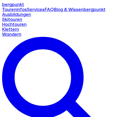
bergpunkt
Toureninfos
Services
FAQ
Blog & Wissen
bergpunkt
Ausbildungen
Skitouren
Hochtouren
Klettern
Wandern