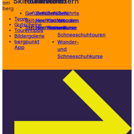
Skitouren
Hochtouren
Klettern
Wandern
am
berg
Geführte
Geführte
Geführte
Geführte
Team
Skitouren
Hochtouren
Klettertouren
Wander-
Gutscheine
Skitourenkurse
Hochtourenkurse
Kletterkurse
und
Tourentipps
Schneeschuhtouren
Bildergalerie
bergpunkt
Wander-
App
und
Schneeschuhkurse