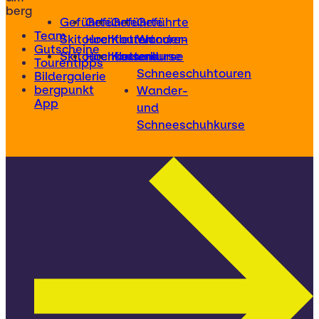
berg
Geführte
Geführte
Geführte
Geführte
Team
Skitouren
Hochtouren
Klettertouren
Wander-
Gutscheine
Skitourenkurse
Hochtourenkurse
Kletterkurse
und
Tourentipps
Schneeschuhtouren
Bildergalerie
bergpunkt
Wander-
App
und
Schneeschuhkurse