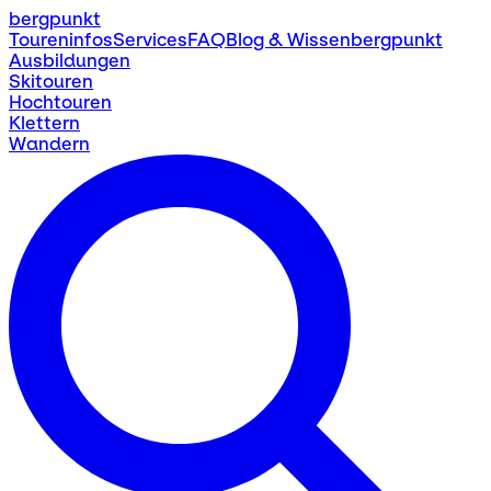
bergpunkt
Toureninfos
Services
FAQ
Blog & Wissen
bergpunkt
Ausbildungen
Skitouren
Hochtouren
Klettern
Wandern