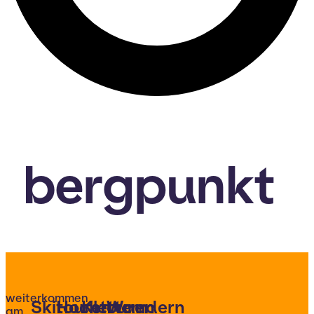
bergpunkt
weiterkommen
Skitouren
Hochtouren
Klettern
Wandern
am