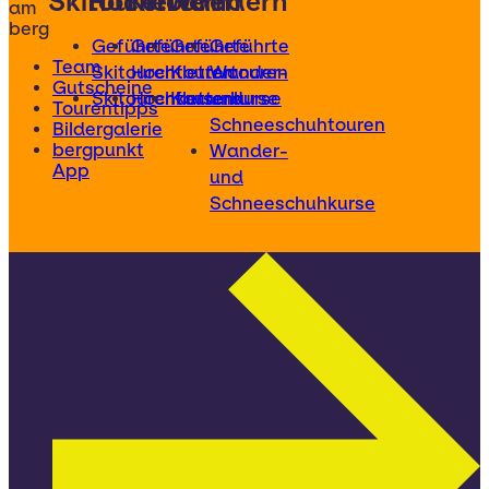
Skitouren
Hochtouren
Klettern
Wandern
am
berg
Geführte
Geführte
Geführte
Geführte
Team
Skitouren
Hochtouren
Klettertouren
Wander-
Gutscheine
Skitourenkurse
Hochtourenkurse
Kletterkurse
und
Tourentipps
Schneeschuhtouren
Bildergalerie
bergpunkt
Wander-
App
und
Schneeschuhkurse