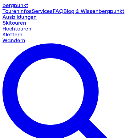
bergpunkt
Toureninfos
Services
FAQ
Blog & Wissen
bergpunkt
Ausbildungen
Skitouren
Hochtouren
Klettern
Wandern