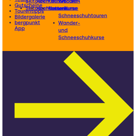
Skitouren
Hochtouren
Klettertouren
Wander-
Gutscheine
Skitourenkurse
Hochtourenkurse
Kletterkurse
und
Tourentipps
Schneeschuhtouren
Bildergalerie
bergpunkt
Wander-
App
und
Schneeschuhkurse