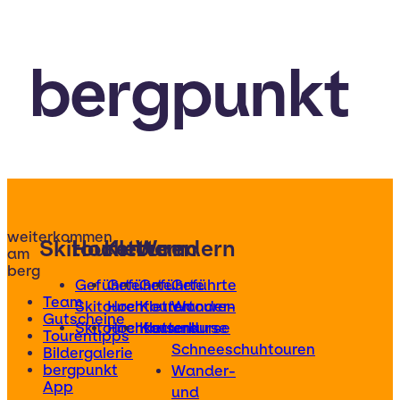
bergpunkt
weiterkommen
Skitouren
Hochtouren
Klettern
Wandern
am
berg
Geführte
Geführte
Geführte
Geführte
Team
Skitouren
Hochtouren
Klettertouren
Wander-
Gutscheine
Skitourenkurse
Hochtourenkurse
Kletterkurse
und
Tourentipps
Schneeschuhtouren
Bildergalerie
bergpunkt
Wander-
App
und