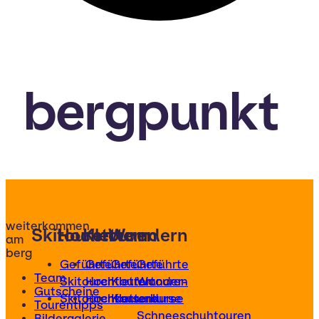
bergpunkt
weiterkommen
Skitouren
Hochtouren
Klettern
Wandern
am
berg
Geführte
Geführte
Geführte
Geführte
Team
Skitouren
Hochtouren
Klettertouren
Wander-
Gutscheine
Skitourenkurse
Hochtourenkurse
Kletterkurse
und
Tourentipps
Schneeschuhtouren
Bildergalerie