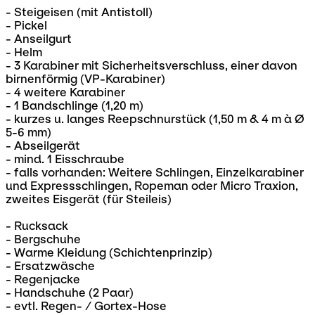
- Steigeisen (mit Antistoll)
- Pickel
- Anseilgurt
- Helm
- 3 Karabiner mit Sicherheitsverschluss, einer davon
birnenförmig (VP-Karabiner)
- 4 weitere Karabiner
- 1 Bandschlinge (1,20 m)
- kurzes u. langes Reepschnurstück (1,50 m & 4 m à Ø
5-6 mm)
- Abseilgerät
- mind. 1 Eisschraube
- falls vorhanden: Weitere Schlingen, Einzelkarabiner
und Expressschlingen, Ropeman oder Micro Traxion,
zweites Eisgerät (für Steileis)
- Rucksack
- Bergschuhe
- Warme Kleidung (Schichtenprinzip)
- Ersatzwäsche
- Regenjacke
- Handschuhe (2 Paar)
- evtl. Regen- / Gortex-Hose