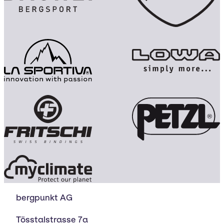
bergpunkt AG
Tösstalstrasse 7a