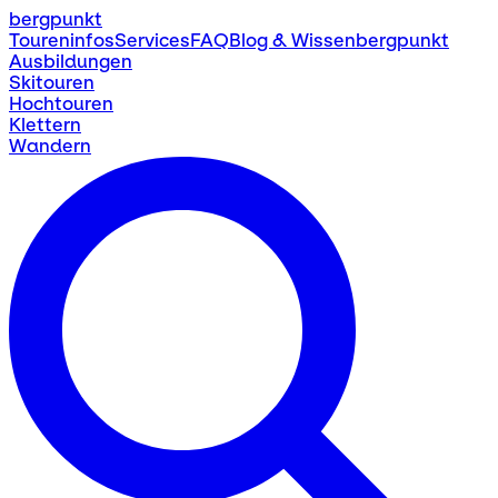
bergpunkt
Toureninfos
Services
FAQ
Blog & Wissen
bergpunkt
Ausbildungen
Skitouren
Hochtouren
Klettern
Wandern