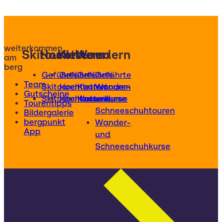
weiterkommen
Skitouren
Hochtouren
Klettern
Wandern
am
berg
Geführte
Geführte
Geführte
Geführte
Team
Skitouren
Hochtouren
Klettertouren
Wander-
Gutscheine
Skitourenkurse
Hochtourenkurse
Kletterkurse
und
Tourentipps
Schneeschuhtouren
Bildergalerie
bergpunkt
Wander-
App
und
Schneeschuhkurse