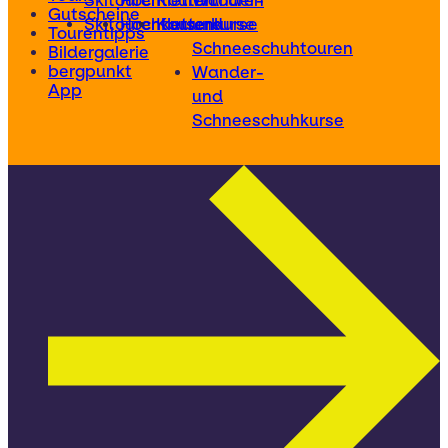
Skitouren
Hochtouren
Klettertouren
Wander-
Gutscheine
Skitourenkurse
Hochtourenkurse
Kletterkurse
und
Tourentipps
Schneeschuhtouren
Bildergalerie
bergpunkt
Wander-
App
und
Schneeschuhkurse