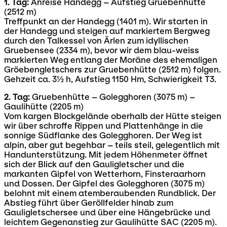
1. Tag:
Anreise Handegg – Aufstieg Gruebenhütte
(2512 m)
Treffpunkt an der Handegg (1401 m). Wir starten in
der Handegg und steigen auf markiertem Bergweg
durch den Talkessel von Ärlen zum idyllischen
Gruebensee (2334 m), bevor wir dem blau-weiss
markierten Weg entlang der Moräne des ehemaligen
Gröebengletschers zur Gruebenhütte (2512 m) folgen.
Gehzeit ca. 3½ h, Aufstieg 1150 Hm, Schwierigkeit T3.
2. Tag:
Gruebenhütte – Golegghoren (3075 m) –
Gaulihütte (2205 m)
Vom kargen Blockgelände oberhalb der Hütte steigen
wir über schroffe Rippen und Plattenhänge in die
sonnige Südflanke des Golegghoren. Der Weg ist
alpin, aber gut begehbar – teils steil, gelegentlich mit
Handunterstützung. Mit jedem Höhenmeter öffnet
sich der Blick auf den Gauligletscher und die
markanten Gipfel von Wetterhorn, Finsteraarhorn
und Dossen. Der Gipfel des
Golegghoren (3075 m)
belohnt mit einem atemberaubenden Rundblick. Der
Abstieg führt über Geröllfelder hinab zum
Gauligletschersee und über eine Hängebrücke und
leichtem Gegenanstieg zur Gaulihütte SAC (2205 m).