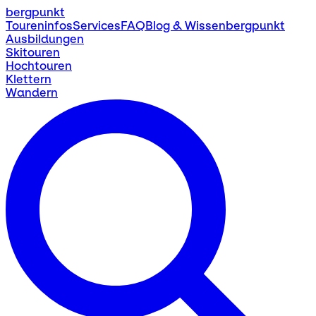
bergpunkt
Toureninfos
Services
FAQ
Blog & Wissen
bergpunkt
Ausbildungen
Skitouren
Hochtouren
Klettern
Wandern