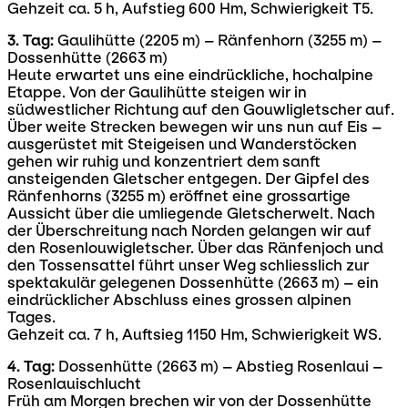
Gehzeit ca. 5 h, Aufstieg 600 Hm, Schwierigkeit T5.
3. Tag:
Gaulihütte (2205 m) – Ränfenhorn (3255 m) –
Dossenhütte (2663 m)
Heute erwartet uns eine eindrückliche, hochalpine
Etappe. Von der Gaulihütte steigen wir in
südwestlicher Richtung auf den Gouwligletscher auf.
Über weite Strecken bewegen wir uns nun auf Eis –
ausgerüstet mit Steigeisen und Wanderstöcken
gehen wir ruhig und konzentriert dem sanft
ansteigenden Gletscher entgegen. Der Gipfel des
Ränfenhorns (3255 m) eröffnet eine grossartige
Aussicht über die umliegende Gletscherwelt. Nach
der Überschreitung nach Norden gelangen wir auf
den Rosenlouwigletscher. Über das Ränfenjoch und
den Tossensattel führt unser Weg schliesslich zur
spektakulär gelegenen Dossenhütte (2663 m) – ein
eindrücklicher Abschluss eines grossen alpinen
Tages.
Gehzeit ca. 7 h, Auftsieg 1150 Hm, Schwierigkeit WS.
4. Tag:
Dossenhütte (2663 m) – Abstieg Rosenlaui –
Rosenlauischlucht
Früh am Morgen brechen wir von der Dossenhütte