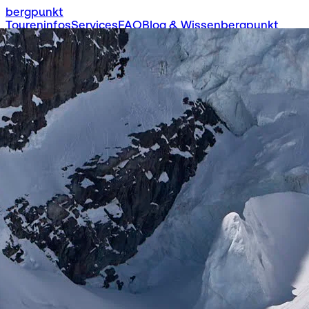
bergpunkt
Toureninfos
Services
FAQ
Blog & Wissen
bergpunkt
Ausbildungen
Skitouren
Hochtouren
Klettern
Wandern