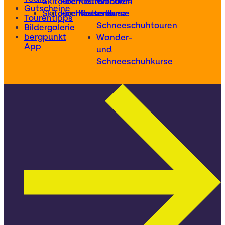
Skitouren
Hochtouren
Klettertouren
Wander-
Gutscheine
Skitourenkurse
Hochtourenkurse
Kletterkurse
und
Tourentipps
Schneeschuhtouren
Bildergalerie
bergpunkt
Wander-
App
und
Schneeschuhkurse