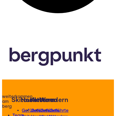
bergpunkt
weiterkommen
Skitouren
Hochtouren
Klettern
Wandern
am
berg
Geführte
Geführte
Geführte
Geführte
Team