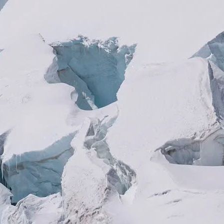
Zwischen Sulz und Himmel
Wenn der Winter langsam dem Frühling weicht und
die Sonne den Schnee in Firn verwandelt, beginnt die
Zeit für Skihochtouren. Gemeinsam mit erfahrenen
Bergführer*innen ziehst du deine Spur über Gletscher,
Grate und weite Hänge – hinein in die eindrucksvolle
Welt des Hochgebirges.
Unsere geführten Skihochtouren bieten ein intensives
Erlebnis. Der Aufstieg fordert, die Aussicht berührt,
und die Abfahrt im weichen Firn schenkt pure Freude.
Ob du eine einfache Skihochtour planst oder eine