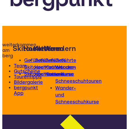
weiterkommen
Skitouren
Hochtouren
Klettern
Wandern
am
berg
Geführte
Geführte
Geführte
Geführte
Team
Skitouren
Hochtouren
Klettertouren
Wander-
Gutscheine
Skitourenkurse
Hochtourenkurse
Kletterkurse
und
Tourentipps
Schneeschuhtouren
Bildergalerie
bergpunkt
Wander-
App
und
Schneeschuhkurse