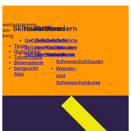
weiterkommen
Skitouren
Hochtouren
Klettern
Wandern
am
berg
Geführte
Geführte
Geführte
Geführte
Team
Skitouren
Hochtouren
Klettertouren
Wander-
Gutscheine
Skitourenkurse
Hochtourenkurse
Kletterkurse
und
Tourentipps
Schneeschuhtouren
Bildergalerie
bergpunkt
Wander-
App
und
Schneeschuhkurse