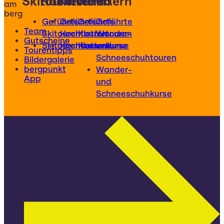
Skitouren
Hochtouren
Klettern
Wandern
am
berg
Geführte
Geführte
Geführte
Geführte
Team
Skitouren
Hochtouren
Klettertouren
Wander-
Gutscheine
Skitourenkurse
Hochtourenkurse
Kletterkurse
und
Tourentipps
Schneeschuhtouren
Bildergalerie
bergpunkt
Wander-
App
und
Schneeschuhkurse