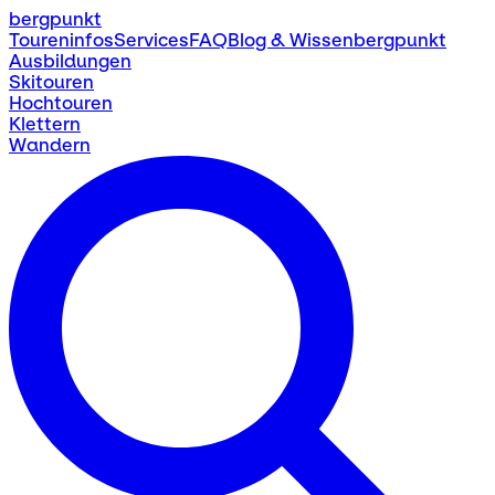
bergpunkt
Toureninfos
Services
FAQ
Blog & Wissen
bergpunkt
Ausbildungen
Skitouren
Hochtouren
Klettern
Wandern