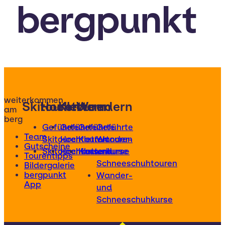
bergpunkt
weiterkommen
Skitouren
Hochtouren
Klettern
Wandern
am
berg
Geführte
Geführte
Geführte
Geführte
Team
Skitouren
Hochtouren
Klettertouren
Wander-
Gutscheine
Skitourenkurse
Hochtourenkurse
Kletterkurse
und
Tourentipps
Schneeschuhtouren
Bildergalerie
bergpunkt
Wander-
App
und
Schneeschuhkurse