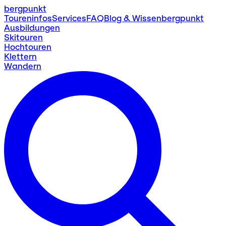
bergpunkt
Toureninfos
Services
FAQ
Blog & Wissen
bergpunkt
Ausbildungen
Skitouren
Hochtouren
Klettern
Wandern