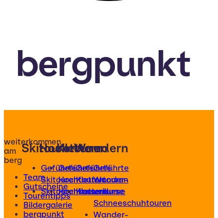
bergpunkt
weiterkommen
Skitouren
Hochtouren
Klettern
Wandern
am
berg
Geführte
Geführte
Geführte
Geführte
Team
Skitouren
Hochtouren
Klettertouren
Wander-
Gutscheine
Skitourenkurse
Hochtourenkurse
Kletterkurse
und
Tourentipps
Schneeschuhtouren
Bildergalerie
bergpunkt
Wander-