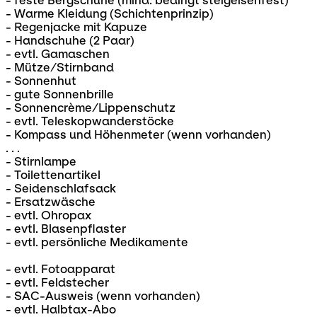
- feste Bergschuhe (mind. bedingt steigeisenfest)
- Warme Kleidung (Schichtenprinzip)
- Regenjacke mit Kapuze
- Handschuhe (2 Paar)
- evtl. Gamaschen
- Mütze/Stirnband
- Sonnenhut
- gute Sonnenbrille
- Sonnencrème/Lippenschutz
- evtl. Teleskopwanderstöcke
- Kompass und Höhenmeter (wenn vorhanden)
. . .
- Stirnlampe
- Toilettenartikel
- Seidenschlafsack
- Ersatzwäsche
- evtl. Ohropax
- evtl. Blasenpflaster
- evtl. persönliche Medikamente
- evtl. Fotoapparat
- evtl. Feldstecher
- SAC-Ausweis (wenn vorhanden)
- evtl. Halbtax-Abo