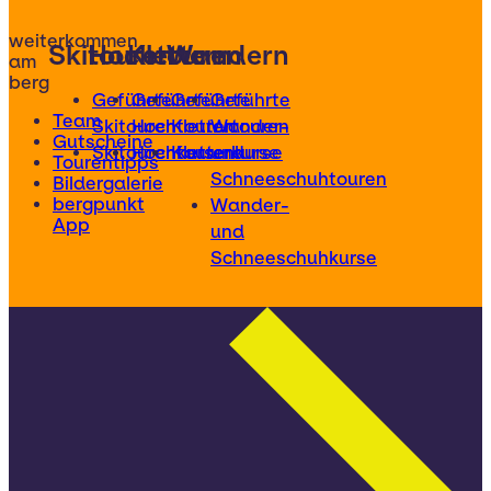
weiterkommen
Skitouren
Hochtouren
Klettern
Wandern
am
berg
Geführte
Geführte
Geführte
Geführte
Team
Skitouren
Hochtouren
Klettertouren
Wander-
Gutscheine
Skitourenkurse
Hochtourenkurse
Kletterkurse
und
Tourentipps
Schneeschuhtouren
Bildergalerie
bergpunkt
Wander-
App
und
Schneeschuhkurse