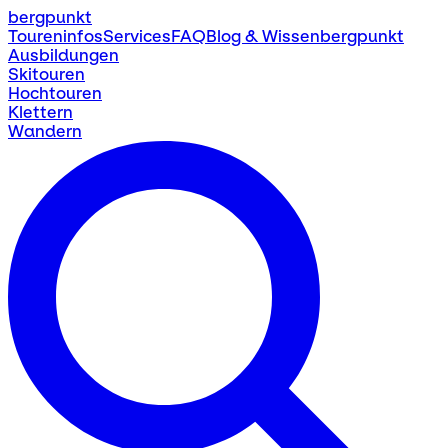
bergpunkt
Toureninfos
Services
FAQ
Blog & Wissen
bergpunkt
Ausbildungen
Skitouren
Hochtouren
Klettern
Wandern