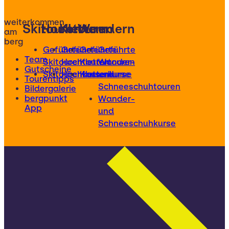
weiterkommen
Skitouren
Hochtouren
Klettern
Wandern
am
berg
Geführte
Geführte
Geführte
Geführte
Team
Skitouren
Hochtouren
Klettertouren
Wander-
Gutscheine
Skitourenkurse
Hochtourenkurse
Kletterkurse
und
Tourentipps
Schneeschuhtouren
Bildergalerie
bergpunkt
Wander-
App
und
Schneeschuhkurse