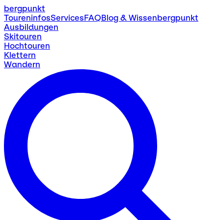
bergpunkt
Toureninfos
Services
FAQ
Blog & Wissen
bergpunkt
Ausbildungen
Skitouren
Hochtouren
Klettern
Wandern