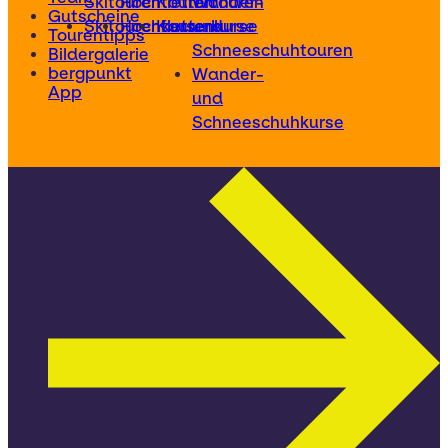
Skitouren
Hochtouren
Klettertouren
Wander-
Gutscheine
Skitourenkurse
Hochtourenkurse
Kletterkurse
und
Tourentipps
Schneeschuhtouren
Bildergalerie
bergpunkt
Wander-
App
und
Schneeschuhkurse