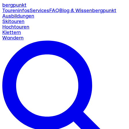
bergpunkt
Toureninfos
Services
FAQ
Blog & Wissen
bergpunkt
Ausbildungen
Skitouren
Hochtouren
Klettern
Wandern