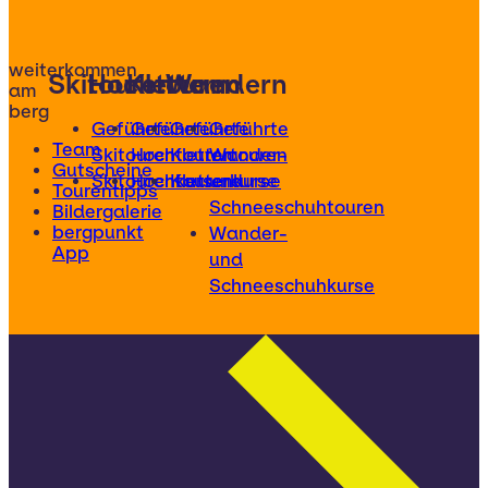
weiterkommen
Skitouren
Hochtouren
Klettern
Wandern
am
berg
Geführte
Geführte
Geführte
Geführte
Team
Skitouren
Hochtouren
Klettertouren
Wander-
Gutscheine
Skitourenkurse
Hochtourenkurse
Kletterkurse
und
Tourentipps
Schneeschuhtouren
Bildergalerie
bergpunkt
Wander-
App
und
Schneeschuhkurse