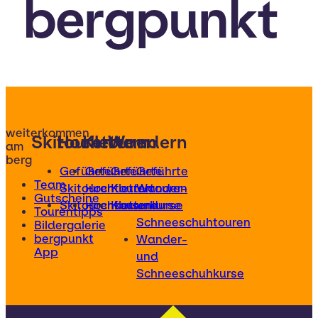
bergpunkt
weiterkommen
Skitouren
Hochtouren
Klettern
Wandern
am
berg
Geführte
Geführte
Geführte
Geführte
Team
Skitouren
Hochtouren
Klettertouren
Wander-
Gutscheine
Skitourenkurse
Hochtourenkurse
Kletterkurse
und
Tourentipps
Schneeschuhtouren
Bildergalerie
bergpunkt
Wander-
App
und
Schneeschuhkurse