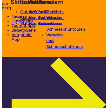
Skitouren
Hochtouren
Klettern
Wandern
am
berg
Geführte
Geführte
Geführte
Geführte
Team
Skitouren
Hochtouren
Klettertouren
Wander-
Gutscheine
Skitourenkurse
Hochtourenkurse
Kletterkurse
und
Tourentipps
Schneeschuhtouren
Bildergalerie
bergpunkt
Wander-
App
und
Schneeschuhkurse