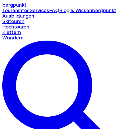
bergpunkt
Toureninfos
Services
FAQ
Blog & Wissen
bergpunkt
Ausbildungen
Skitouren
Hochtouren
Klettern
Wandern