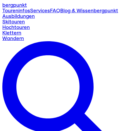
bergpunkt
Toureninfos
Services
FAQ
Blog & Wissen
bergpunkt
Ausbildungen
Skitouren
Hochtouren
Klettern
Wandern