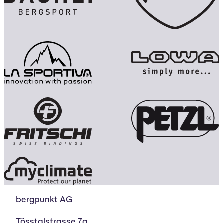
bergpunkt AG
Tösstalstrasse 7a