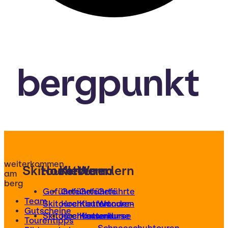
bergpunkt
weiterkommen
Skitouren
Hochtouren
Klettern
Wandern
am
berg
Geführte
Geführte
Geführte
Geführte
Team
Skitouren
Hochtouren
Klettertouren
Wander-
Gutscheine
Skitourenkurse
Hochtourenkurse
Kletterkurse
und
Tourentipps