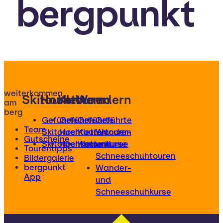
bergpunkt
weiterkommen
Skitouren
Hochtouren
Klettern
Wandern
am
berg
Geführte
Geführte
Geführte
Geführte
Team
Skitouren
Hochtouren
Klettertouren
Wander-
Gutscheine
Skitourenkurse
Hochtourenkurse
Kletterkurse
und
Tourentipps
Schneeschuhtouren
Bildergalerie
bergpunkt
Wander-
App
und
Schneeschuhkurse