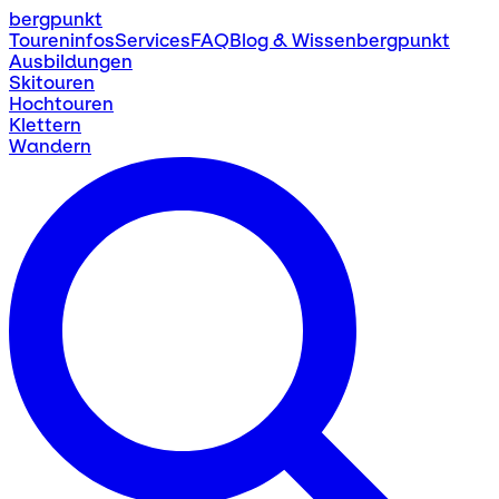
bergpunkt
Toureninfos
Services
FAQ
Blog & Wissen
bergpunkt
Ausbildungen
Skitouren
Hochtouren
Klettern
Wandern